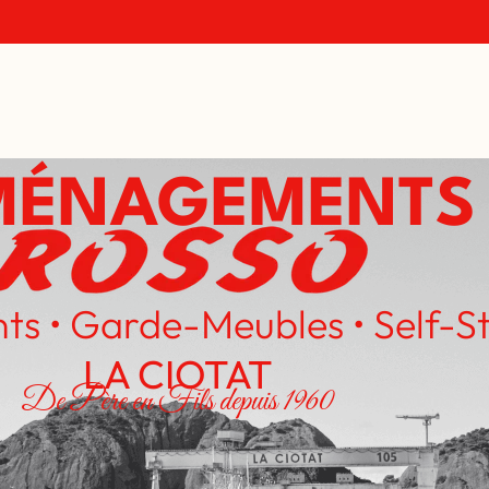
MÉNAGEMENTS
 • Garde-Meubles • Self-S
LA CIOTAT
De Père en Fils depuis 1960