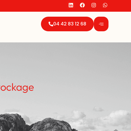
04 42 83 12 68
tockage