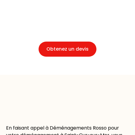
propose un devis gratuit pour chaque projet de
déménagement. Notre philosophie repose sur une
communication claire, garantissant que chaque
client est pris en charge de manière personnalisée
et adaptée à ses contraintes.
Obtenez un devis
En faisant appel à Déménagements Rosso pour