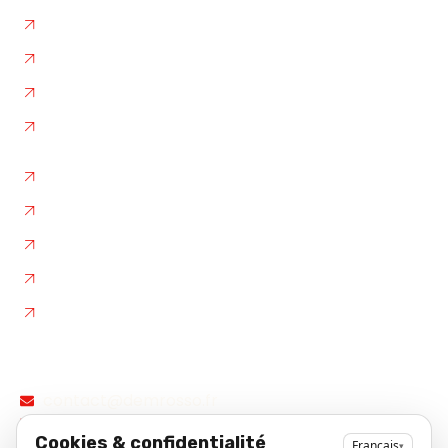
Garde-Meubles
Box de Stockage
L'entreprise
Nos photos
Autres liens
Plan de site
Flux RSS
Contact / Devis
Declaration d'accessibilite
Fiche d'établissement Google
Contact
Demandez votre devis
et réservez votre date dès
maintenant
contact@demrosso.fr
04 42 83 12 68
Cookies & confidentialité
Français
▾