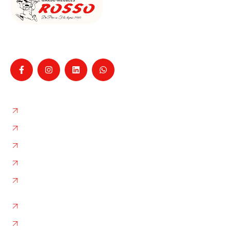
Entreprise familiale de déménagement à La Ciotat
depuis 1960, pour particuliers et professionnels,
Nos services
Déménagement
Garde-Meubles
Box de Stockage
L'entreprise
Nos photos
Autres liens
Plan de site
Flux RSS