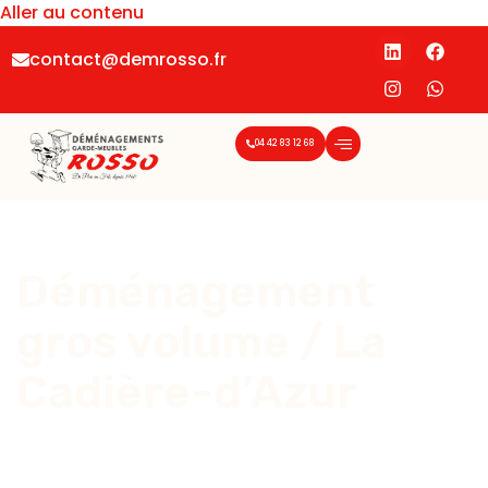
Aller au contenu
contact@demrosso.fr
04 42 83 12 68
Déménagement
gros volume / La
Cadière-d’Azur