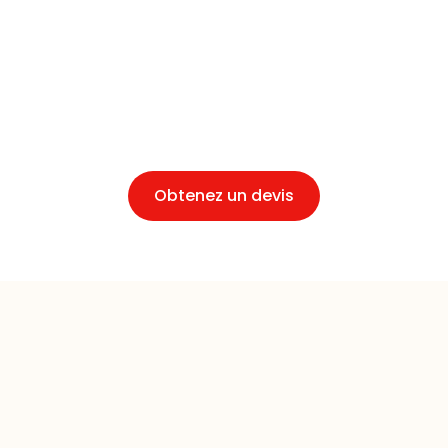
personnalisé. Ainsi, Déménagements Rosso vous
propose un devis sans engagement pour chaque
projet de déménagement. Notre philosophie
repose sur une approche humaine, garantissant
que chaque client est pris en charge de manière
personnalisée et adaptée à ses contraintes.
Obtenez un devis