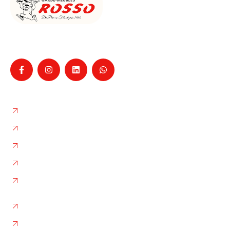
Entreprise familiale de déménagement à La Ciotat
depuis 1960, pour particuliers et professionnels,
Nos services
Déménagement
Garde-Meubles
Box de Stockage
L'entreprise
Nos photos
Autres liens
Plan de site
Flux RSS