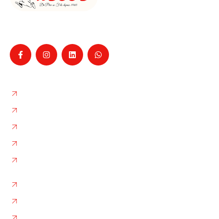
Entreprise familiale de déménagement à La Ciotat
depuis 1960, pour particuliers et professionnels,
Nos services
Déménagement
Garde-Meubles
Box de Stockage
L'entreprise
Nos photos
Autres liens
Plan de site
Flux RSS
Contact / Devis