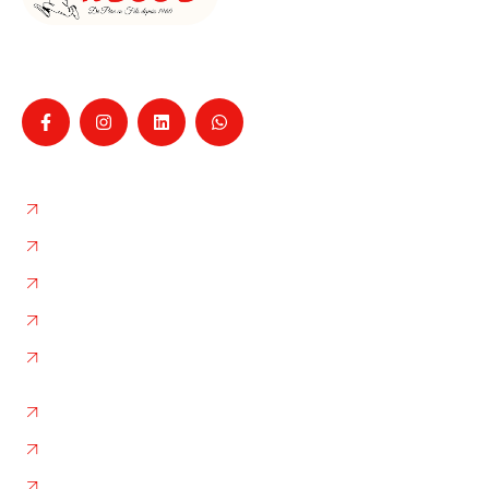
Entreprise familiale de déménagement à La Ciotat
depuis 1960, pour particuliers et professionnels,
Nos services
Déménagement
Garde-Meubles
Box de Stockage
L'entreprise
Nos photos
Autres liens
Plan de site
Flux RSS
Contact / Devis