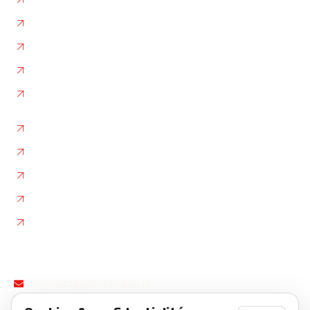
Garde-Meubles
Box de Stockage
L'entreprise
Nos photos
Autres liens
Plan de site
Flux RSS
Contact / Devis
Declaration d'accessibilite
Fiche d'établissement Google
Contact
Demandez votre devis
et réservez votre date dès
maintenant
contact@demrosso.fr
04 42 83 12 68