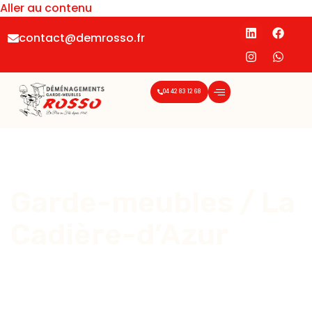
Aller au contenu
contact@demrosso.fr
04 42 83 12 68
Garde-meubles / La
Cadière-d’Azur