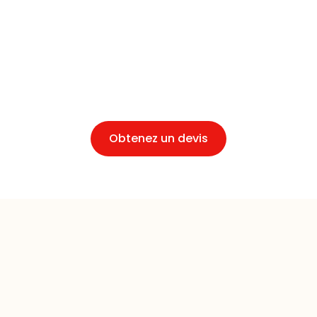
précis. Ainsi, Déménagements Rosso vous propose
un devis sans engagement pour chaque projet de
déménagement. Notre philosophie repose sur une
approche humaine, garantissant que chaque client
est pris en charge de manière personnalisée et
adaptée à ses contraintes.
Obtenez un devis